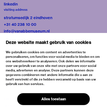
linkedin
visiting address
stratumsedijk 2 eindhoven
+31 40 238 10 00
info@vanabbemuseum.nl
plan your visit
Deze website maakt gebruik van cookies
exhibitions
activities
We gebruiken cookies om content en advertenties te
personaliseren, om functies voor social media te bieden en om
practical information
ons websiteverkeer te analyseren. Ook delen we informatie
about
over uw gebruik van onze site met onze partners voor social
media, adverteren en analyse. Deze partners kunnen deze
the museum
gegevens combineren met andere informatie die u aan ze
the collection
heeft verstrekt of die ze hebben verzameld op basis van uw
gebruik van hun services.
foundations & partners
contact
Alles toestaan
house rules