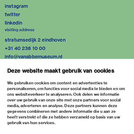
instagram
twitter
linkedin
visiting address
stratumsedijk 2 eindhoven
+31 40 238 10 00
info@vanabbemuseum.nl
plan your visit
Deze website maakt gebruik van cookies
exhibitions
activities
We gebruiken cookies om content en advertenties te
personaliseren, om functies voor social media te bieden en om
practical information
ons websiteverkeer te analyseren. Ook delen we informatie
about
over uw gebruik van onze site met onze partners voor social
media, adverteren en analyse. Deze partners kunnen deze
the museum
gegevens combineren met andere informatie die u aan ze
the collection
heeft verstrekt of die ze hebben verzameld op basis van uw
gebruik van hun services.
foundations & partners