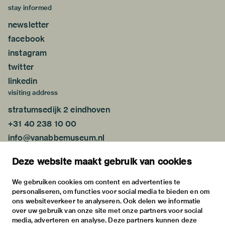
stay informed
newsletter
facebook
instagram
twitter
linkedin
visiting address
stratumsedijk 2 eindhoven
+31 40 238 10 00
info@vanabbemuseum.nl
plan your visit
Deze website maakt gebruik van cookies
exhibitions
activities
We gebruiken cookies om content en advertenties te
personaliseren, om functies voor social media te bieden en om
practical information
ons websiteverkeer te analyseren. Ook delen we informatie
about
over uw gebruik van onze site met onze partners voor social
media, adverteren en analyse. Deze partners kunnen deze
the museum