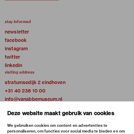
stay informed
newsletter
facebook
instagram
twitter
linkedin
visiting address
stratumsedijk 2 eindhoven
+31 40 238 10 00
info@vanabbemuseum.nl
plan your visit
Deze website maakt gebruik van cookies
exhibitions
activities
We gebruiken cookies om content en advertenties te
personaliseren, om functies voor social media te bieden en om
practical information