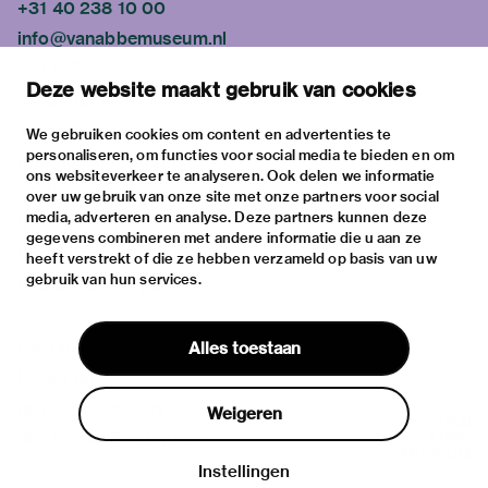
+31 40 238 10 00
info@vanabbemuseum.nl
plan your visit
Deze website maakt gebruik van cookies
exhibitions
activities
We gebruiken cookies om content en advertenties te
personaliseren, om functies voor social media te bieden en om
practical information
ons websiteverkeer te analyseren. Ook delen we informatie
about
over uw gebruik van onze site met onze partners voor social
media, adverteren en analyse. Deze partners kunnen deze
the museum
gegevens combineren met andere informatie die u aan ze
the collection
heeft verstrekt of die ze hebben verzameld op basis van uw
gebruik van hun services.
foundations & partners
contact
Alles toestaan
house rules
privacy & cookies
Weigeren
disclaimer & colophon
Instellingen