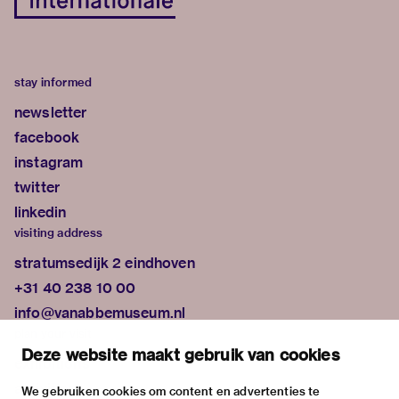
stay informed
newsletter
facebook
instagram
twitter
linkedin
visiting address
stratumsedijk 2 eindhoven
+31 40 238 10 00
info@vanabbemuseum.nl
plan your visit
Deze website maakt gebruik van cookies
exhibitions
activities
We gebruiken cookies om content en advertenties te