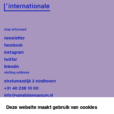
stay informed
newsletter
facebook
instagram
twitter
linkedin
visiting address
stratumsedijk 2 eindhoven
+31 40 238 10 00
info@vanabbemuseum.nl
plan your visit
Deze website maakt gebruik van cookies
exhibitions