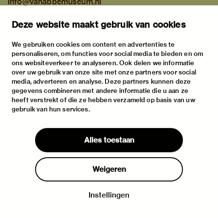
info@vanabbemuseum.nl
plan your visit
Deze website maakt gebruik van cookies
exhibitions
activities
We gebruiken cookies om content en advertenties te
personaliseren, om functies voor social media te bieden en om
practical information
ons websiteverkeer te analyseren. Ook delen we informatie
about
over uw gebruik van onze site met onze partners voor social
media, adverteren en analyse. Deze partners kunnen deze
the museum
gegevens combineren met andere informatie die u aan ze
the collection
heeft verstrekt of die ze hebben verzameld op basis van uw
gebruik van hun services.
foundations & partners
contact
Alles toestaan
house rules
privacy & cookies
Weigeren
disclaimer & colophon
Instellingen
Log in