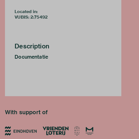
Located in:
VUBIS
:
2:75492
Description
Documentatie
With support of