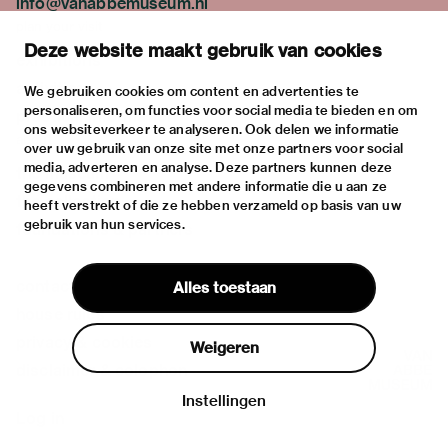
info@vanabbemuseum.nl
plan your visit
Deze website maakt gebruik van cookies
exhibitions
activities
We gebruiken cookies om content en advertenties te
personaliseren, om functies voor social media te bieden en om
practical information
ons websiteverkeer te analyseren. Ook delen we informatie
about
over uw gebruik van onze site met onze partners voor social
media, adverteren en analyse. Deze partners kunnen deze
the museum
gegevens combineren met andere informatie die u aan ze
the collection
heeft verstrekt of die ze hebben verzameld op basis van uw
gebruik van hun services.
foundations & partners
contact
Alles toestaan
house rules
privacy & cookies
Weigeren
disclaimer & colophon
Instellingen
Log in