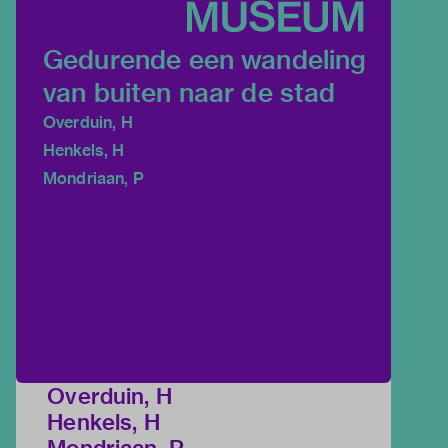
Gedurende een wandeling
van buiten naar de stad
Overduin, H
Henkels, H
Mondriaan, P
Overduin, H
Henkels, H