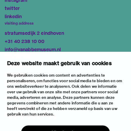
instagram
twitter
linkedin
visiting address
stratumsedijk 2 eindhoven
+31 40 238 10 00
info@vanabbemuseum.nl
plan your visit
Deze website maakt gebruik van cookies
exhibitions
activities
We gebruiken cookies om content en advertenties te
personaliseren, om functies voor social media te bieden en om
practical information
ons websiteverkeer te analyseren. Ook delen we informatie
about
over uw gebruik van onze site met onze partners voor social
media, adverteren en analyse. Deze partners kunnen deze
the museum
gegevens combineren met andere informatie die u aan ze
the collection
heeft verstrekt of die ze hebben verzameld op basis van uw
gebruik van hun services.
foundations & partners