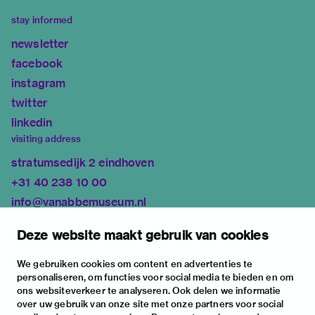
stay informed
newsletter
facebook
instagram
twitter
linkedin
visiting address
stratumsedijk 2 eindhoven
+31 40 238 10 00
info@vanabbemuseum.nl
plan your visit
Deze website maakt gebruik van cookies
exhibitions
activities
We gebruiken cookies om content en advertenties te
personaliseren, om functies voor social media te bieden en om
practical information
ons websiteverkeer te analyseren. Ook delen we informatie
about
over uw gebruik van onze site met onze partners voor social