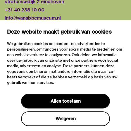
stratumsedijk 2 eindhoven
+31 40 238 10 00
info@vanabbemuseum.nl
plan your visit
Deze website maakt gebruik van cookies
exhibitions
activities
We gebruiken cookies om content en advertenties te
personaliseren, om functies voor social media te bieden en om
practical information
ons websiteverkeer te analyseren. Ook delen we informatie
about
over uw gebruik van onze site met onze partners voor social
media, adverteren en analyse. Deze partners kunnen deze
the museum
gegevens combineren met andere informatie die u aan ze
the collection
heeft verstrekt of die ze hebben verzameld op basis van uw
gebruik van hun services.
foundations & partners
contact
Alles toestaan
house rules
privacy & cookies
Weigeren
disclaimer & colophon