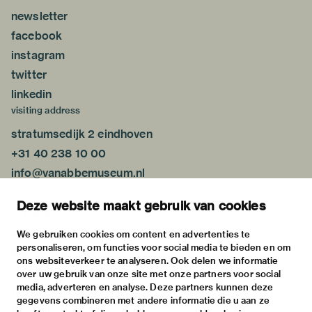
newsletter
facebook
instagram
twitter
linkedin
visiting address
stratumsedijk 2 eindhoven
+31 40 238 10 00
info@vanabbemuseum.nl
plan your visit
Deze website maakt gebruik van cookies
exhibitions
activities
We gebruiken cookies om content en advertenties te
personaliseren, om functies voor social media te bieden en om
practical information
ons websiteverkeer te analyseren. Ook delen we informatie
about
over uw gebruik van onze site met onze partners voor social
media, adverteren en analyse. Deze partners kunnen deze
the museum
gegevens combineren met andere informatie die u aan ze
the collection