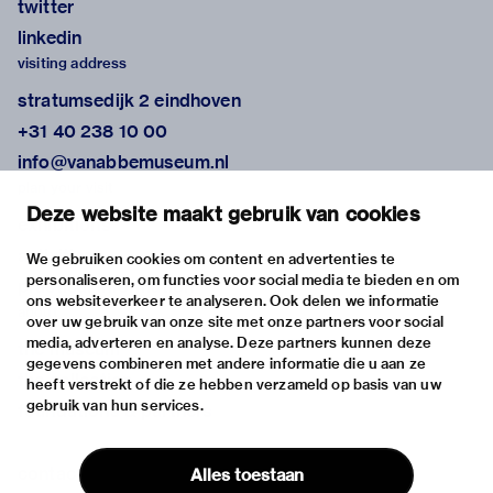
twitter
linkedin
visiting address
stratumsedijk 2 eindhoven
+31 40 238 10 00
info@vanabbemuseum.nl
plan your visit
Deze website maakt gebruik van cookies
exhibitions
activities
We gebruiken cookies om content en advertenties te
personaliseren, om functies voor social media te bieden en om
practical information
ons websiteverkeer te analyseren. Ook delen we informatie
about
over uw gebruik van onze site met onze partners voor social
media, adverteren en analyse. Deze partners kunnen deze
the museum
gegevens combineren met andere informatie die u aan ze
the collection
heeft verstrekt of die ze hebben verzameld op basis van uw
gebruik van hun services.
foundations & partners
contact
Alles toestaan