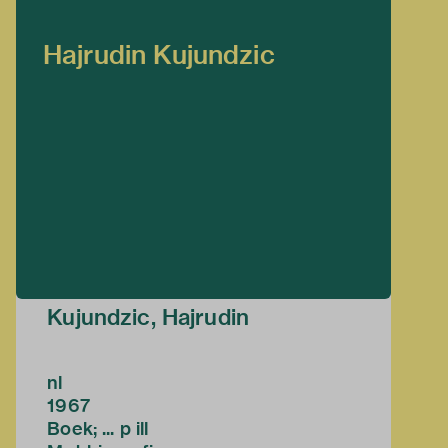
Hajrudin Kujundzic
Kujundzic, Hajrudin
nl
1967
Boek; ... p ill