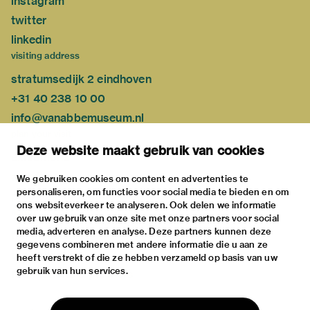
instagram
twitter
linkedin
visiting address
stratumsedijk 2 eindhoven
+31 40 238 10 00
info@vanabbemuseum.nl
plan your visit
Deze website maakt gebruik van cookies
exhibitions
activities
We gebruiken cookies om content en advertenties te
personaliseren, om functies voor social media te bieden en om
practical information
ons websiteverkeer te analyseren. Ook delen we informatie
about
over uw gebruik van onze site met onze partners voor social
media, adverteren en analyse. Deze partners kunnen deze
the museum
gegevens combineren met andere informatie die u aan ze
the collection
heeft verstrekt of die ze hebben verzameld op basis van uw
gebruik van hun services.
foundations & partners