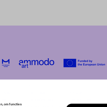
ur visit
about
itions
the museum
contact
ties
the collection
house rules
n, om functies
ical information
foundations & partners
privacy & cookies