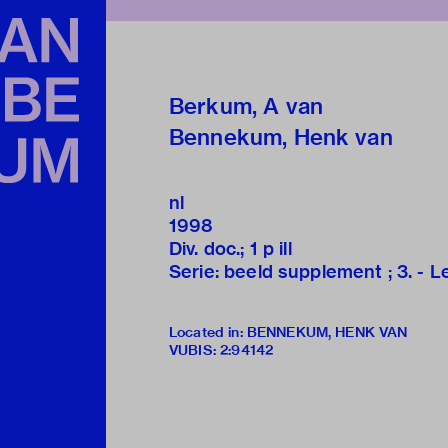
Berkum, A van
Bennekum, Henk van
nl
1998
Div. doc.; 1 p ill
Serie: beeld supplement ; 3. - L
Located in: BENNEKUM, HENK VAN
VUBIS
:
2:94142