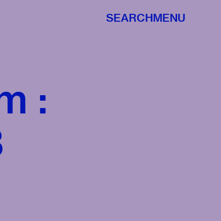
SEARCH
MENU
m :
3