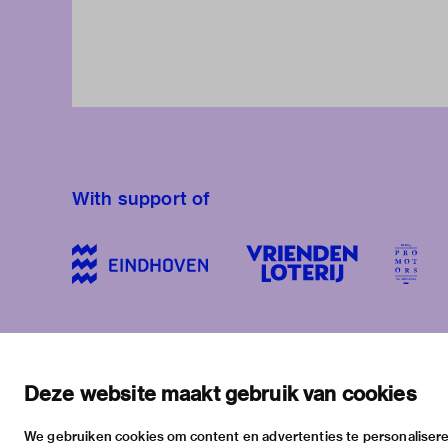
With support of
stay informed
visiting address
plan yo
newsletter
stratumsedijk 2 eindhoven
exhib
Deze website maakt gebruik van cookies
facebook
+31 40 238 10 00
activi
We gebruiken cookies om content en advertenties te personalisere
instagram
info@vanabbemuseum.nl
pract