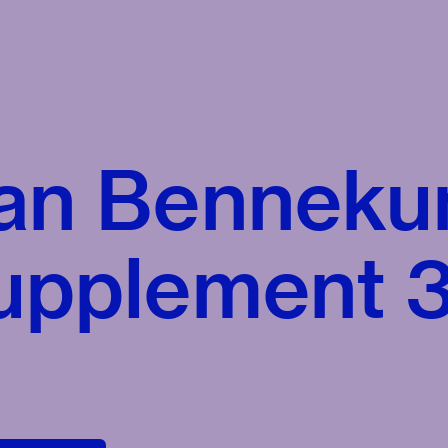
an Benneku
upplement 