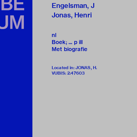
Engelsman, J
Jonas, Henri
nl
Boek; ... p ill
Met biografie
Located in: JONAS, H.
VUBIS
:
2:47603