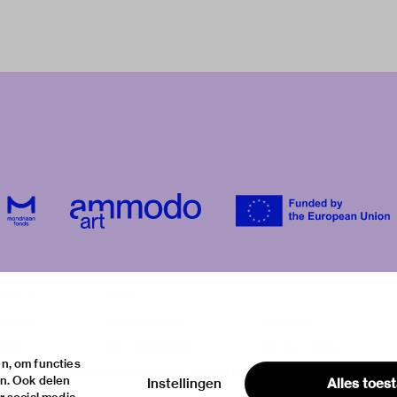
ur visit
about
itions
the museum
contact
ties
the collection
house rules
n, om functies
ical information
foundations & partners
privacy & cookies
en. Ook delen
Instellingen
Alles toes
disclaimer & colop