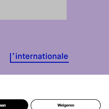
taan
Weigeren
hon