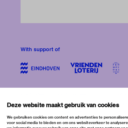
With support of
stay informed
visiting address
plan yo
newsletter
stratumsedijk 2 eindhoven
exhib
Deze website maakt gebruik van cookies
facebook
+31 40 238 10 00
activi
We gebruiken cookies om content en advertenties te personalisere
instagram
info@vanabbemuseum.nl
pract
voor social media te bieden en om ons websiteverkeer te analyser
twitter