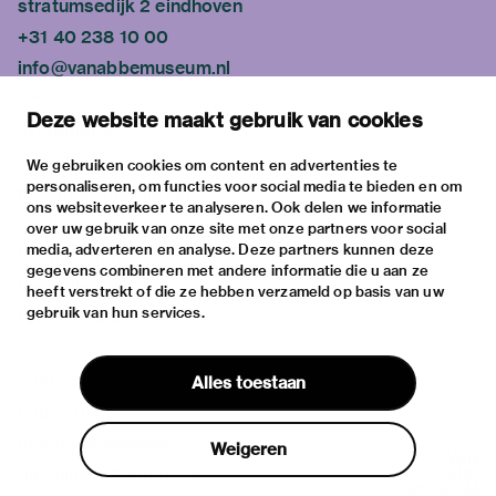
stratumsedijk 2 eindhoven
+31 40 238 10 00
info@vanabbemuseum.nl
plan your visit
Deze website maakt gebruik van cookies
exhibitions
activities
We gebruiken cookies om content en advertenties te
personaliseren, om functies voor social media te bieden en om
practical information
ons websiteverkeer te analyseren. Ook delen we informatie
about
over uw gebruik van onze site met onze partners voor social
media, adverteren en analyse. Deze partners kunnen deze
the museum
gegevens combineren met andere informatie die u aan ze
the collection
heeft verstrekt of die ze hebben verzameld op basis van uw
gebruik van hun services.
foundations & partners
contact
Alles toestaan
house rules
privacy & cookies
Weigeren
disclaimer & colophon