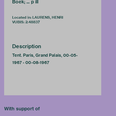
Boek; ... p ill
Located in: LAURENS, HENRI
VUBIS
:
2:48837
Description
Tent. Paris, Grand Palais, 00-05-
1967 - 00-08-1967
With support of