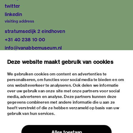
twitter
linkedin
visiting address
stratumsedijk 2 eindhoven
+31 40 238 10 00
info@vanabbemuseum.nl
plan your visit
Deze website maakt gebruik van cookies
exhibitions
activities
We gebruiken cookies om content en advertenties te
personaliseren, om functies voor social media te bieden en om
practical information
ons websiteverkeer te analyseren. Ook delen we informatie
about
over uw gebruik van onze site met onze partners voor social
media, adverteren en analyse. Deze partners kunnen deze
the museum
gegevens combineren met andere informatie die u aan ze
the collection
heeft verstrekt of die ze hebben verzameld op basis van uw
gebruik van hun services.
foundations & partners
contact
Alles toestaan