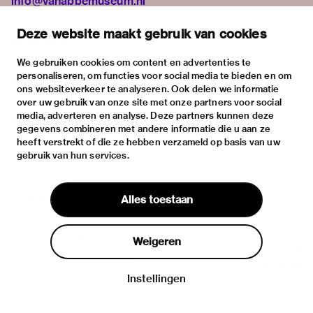
info@vanabbemuseum.nl
plan your visit
Deze website maakt gebruik van cookies
exhibitions
activities
We gebruiken cookies om content en advertenties te
personaliseren, om functies voor social media te bieden en om
practical information
ons websiteverkeer te analyseren. Ook delen we informatie
about
over uw gebruik van onze site met onze partners voor social
media, adverteren en analyse. Deze partners kunnen deze
the museum
gegevens combineren met andere informatie die u aan ze
the collection
heeft verstrekt of die ze hebben verzameld op basis van uw
gebruik van hun services.
foundations & partners
contact
Alles toestaan
house rules
privacy & cookies
Weigeren
disclaimer & colophon
Instellingen
Log in