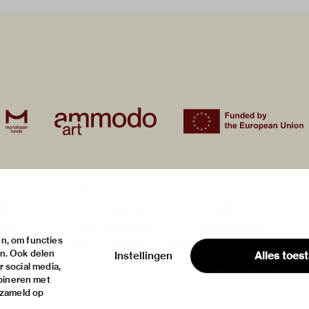
ur visit
about
itions
the museum
contact
ties
the collection
house rules
n, om functies
ical information
foundations & partners
privacy & cookies
en. Ook delen
Instellingen
Alles toes
disclaimer & colop
 social media,
bineren met
rzameld op