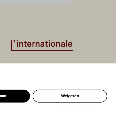
taan
Weigeren
hon