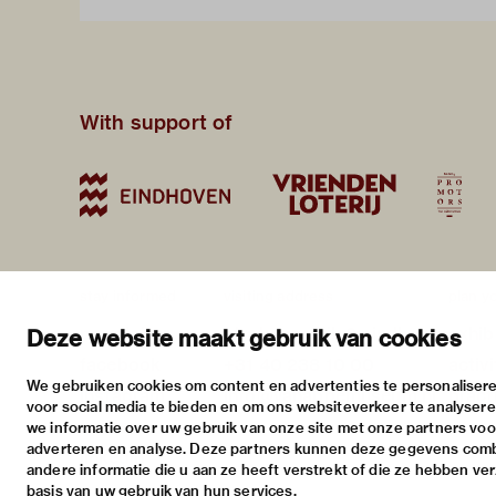
With support of
stay informed
visiting address
plan yo
newsletter
stratumsedijk 2 eindhoven
exhib
Deze website maakt gebruik van cookies
facebook
+31 40 238 10 00
activi
We gebruiken cookies om content en advertenties te personalisere
instagram
info@vanabbemuseum.nl
pract
voor social media te bieden en om ons websiteverkeer te analyser
twitter
we informatie over uw gebruik van onze site met onze partners voor
adverteren en analyse. Deze partners kunnen deze gegevens com
linkedin
andere informatie die u aan ze heeft verstrekt of die ze hebben ve
basis van uw gebruik van hun services.