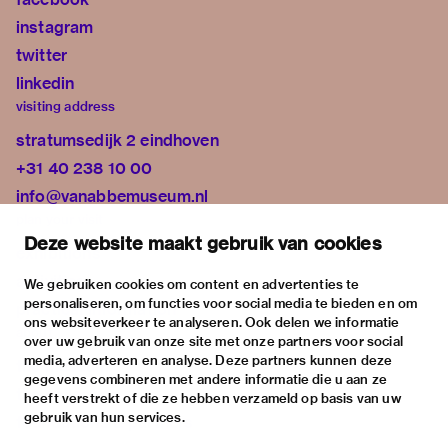
instagram
twitter
linkedin
visiting address
stratumsedijk 2 eindhoven
+31 40 238 10 00
info@vanabbemuseum.nl
plan your visit
Deze website maakt gebruik van cookies
exhibitions
activities
We gebruiken cookies om content en advertenties te
personaliseren, om functies voor social media te bieden en om
practical information
ons websiteverkeer te analyseren. Ook delen we informatie
about
over uw gebruik van onze site met onze partners voor social
media, adverteren en analyse. Deze partners kunnen deze
the museum
gegevens combineren met andere informatie die u aan ze
the collection
heeft verstrekt of die ze hebben verzameld op basis van uw
gebruik van hun services.
foundations & partners