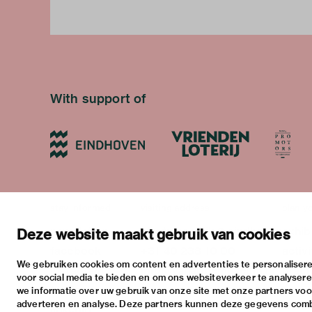
With support of
stay informed
visiting address
plan yo
newsletter
stratumsedijk 2 eindhoven
exhib
Deze website maakt gebruik van cookies
facebook
+31 40 238 10 00
activi
We gebruiken cookies om content en advertenties te personalisere
instagram
info@vanabbemuseum.nl
pract
voor social media te bieden en om ons websiteverkeer te analyser
twitter
we informatie over uw gebruik van onze site met onze partners voor
adverteren en analyse. Deze partners kunnen deze gegevens com
linkedin