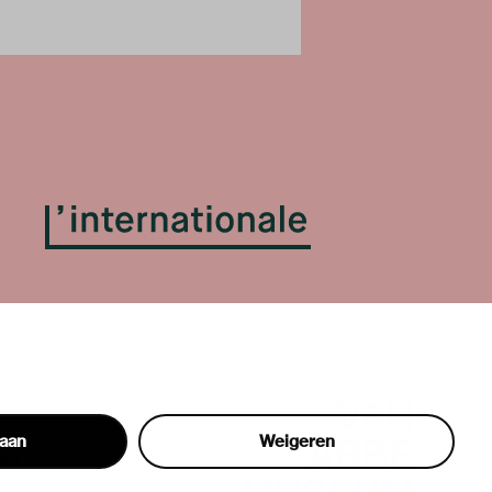
taan
Weigeren
hon