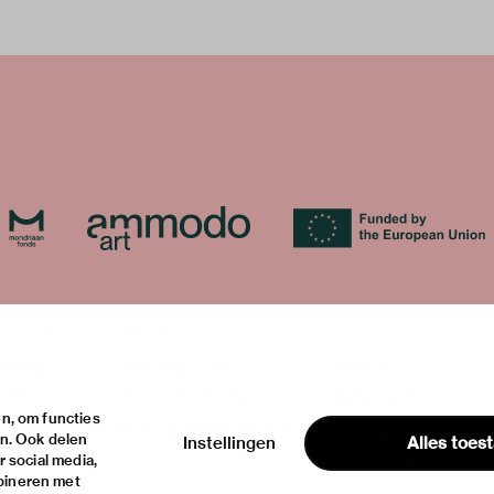
ur visit
about
itions
the museum
contact
ties
the collection
house rules
n, om functies
ical information
foundations & partners
privacy & cookies
en. Ook delen
Instellingen
Alles toes
disclaimer & colop
 social media,
bineren met