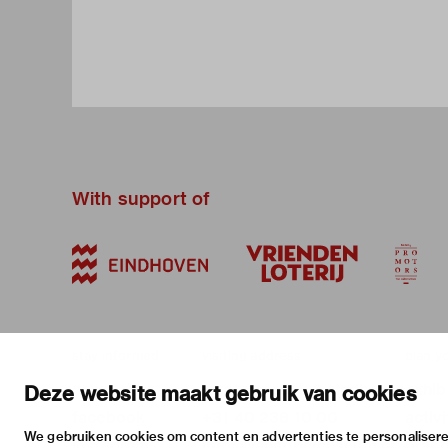
With support of
stay informed
visiting address
plan yo
newsletter
stratumsedijk 2 eindhoven
exhib
Deze website maakt gebruik van cookies
facebook
+31 40 238 10 00
activi
We gebruiken cookies om content en advertenties te personalisere
instagram
info@vanabbemuseum.nl
pract