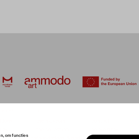
ur visit
about
itions
the museum
contact
ties
the collection
house rules
n, om functies
ical information
foundations & partners
privacy & cookies