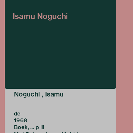
Isamu Noguchi
Noguchi , Isamu
de
1968
Boek; ... p ill