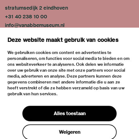
stratumsedijk 2 eindhoven
+31 40 238 10 00
info@vanabbemuseum.nl
plan your visit
Deze website maakt gebruik van cookies
exhibitions
activities
We gebruiken cookies om content en advertenties te
personaliseren, om functies voor social media te bieden en om
practical information
ons websiteverkeer te analyseren. Ook delen we informatie
about
over uw gebruik van onze site met onze partners voor social
media, adverteren en analyse. Deze partners kunnen deze
the museum
gegevens combineren met andere informatie die u aan ze
the collection
heeft verstrekt of die ze hebben verzameld op basis van uw
gebruik van hun services.
foundations & partners
contact
Alles toestaan
house rules
privacy & cookies
Weigeren