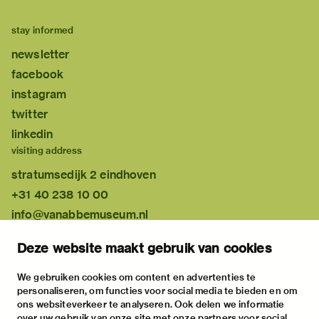
stay informed
newsletter
facebook
instagram
twitter
linkedin
visiting address
stratumsedijk 2 eindhoven
+31 40 238 10 00
info@vanabbemuseum.nl
plan your visit
Deze website maakt gebruik van cookies
exhibitions
activities
We gebruiken cookies om content en advertenties te
personaliseren, om functies voor social media te bieden en om
practical information
ons websiteverkeer te analyseren. Ook delen we informatie
about
over uw gebruik van onze site met onze partners voor social