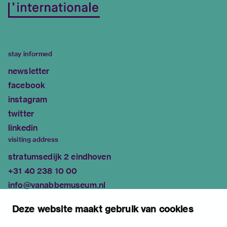
stay informed
newsletter
facebook
instagram
twitter
linkedin
visiting address
stratumsedijk 2 eindhoven
+31 40 238 10 00
info@vanabbemuseum.nl
plan your visit
Deze website maakt gebruik van cookies
exhibitions