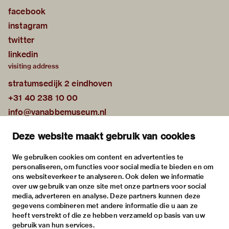
facebook
instagram
twitter
linkedin
visiting address
stratumsedijk 2 eindhoven
+31 40 238 10 00
info@vanabbemuseum.nl
plan your visit
Deze website maakt gebruik van cookies
exhibitions
activities
We gebruiken cookies om content en advertenties te
personaliseren, om functies voor social media te bieden en om
practical information
ons websiteverkeer te analyseren. Ook delen we informatie
about
over uw gebruik van onze site met onze partners voor social
media, adverteren en analyse. Deze partners kunnen deze
the museum
gegevens combineren met andere informatie die u aan ze
the collection
heeft verstrekt of die ze hebben verzameld op basis van uw
gebruik van hun services.
foundations & partners