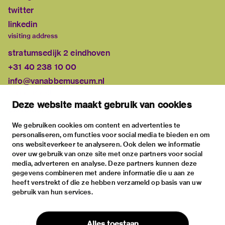
twitter
linkedin
visiting address
stratumsedijk 2 eindhoven
+31 40 238 10 00
info@vanabbemuseum.nl
plan your visit
Deze website maakt gebruik van cookies
exhibitions
activities
We gebruiken cookies om content en advertenties te
personaliseren, om functies voor social media te bieden en om
practical information
ons websiteverkeer te analyseren. Ook delen we informatie
about
over uw gebruik van onze site met onze partners voor social
media, adverteren en analyse. Deze partners kunnen deze
the museum
gegevens combineren met andere informatie die u aan ze
the collection
heeft verstrekt of die ze hebben verzameld op basis van uw
gebruik van hun services.
foundations & partners
contact
Alles toestaan