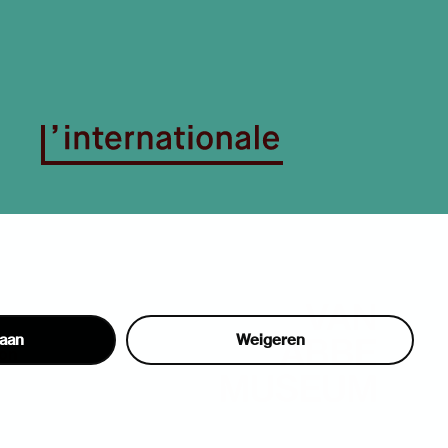
taan
Weigeren
hon