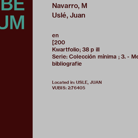
Navarro, M
Uslé, Juan
en
[200
Kwartfolio; 38 p ill
Serie: Colección mínima ; 3. - Me
bibliografie
Located in: USLE, JUAN
VUBIS
:
2:76405