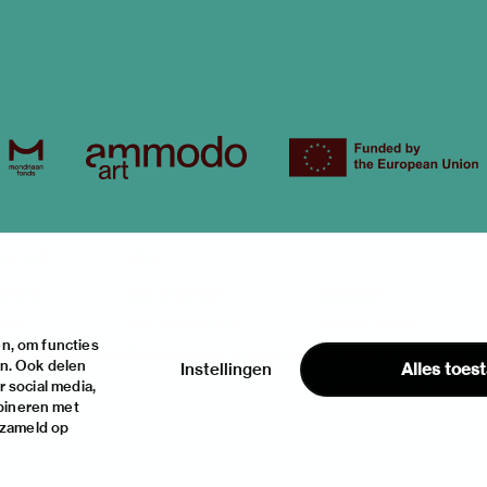
ur visit
about
itions
the museum
contact
ties
the collection
house rules
n, om functies
ical information
foundations & partners
privacy & cookies
en. Ook delen
Instellingen
Alles toes
disclaimer & colop
 social media,
bineren met
rzameld op