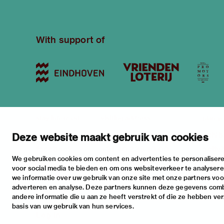
With support of
stay informed
visiting address
plan yo
newsletter
stratumsedijk 2 eindhoven
exhib
Deze website maakt gebruik van cookies
facebook
+31 40 238 10 00
activi
We gebruiken cookies om content en advertenties te personalisere
instagram
info@vanabbemuseum.nl
pract
voor social media te bieden en om ons websiteverkeer te analyser
twitter
we informatie over uw gebruik van onze site met onze partners voor
adverteren en analyse. Deze partners kunnen deze gegevens com
linkedin
andere informatie die u aan ze heeft verstrekt of die ze hebben ve
basis van uw gebruik van hun services.
Log in