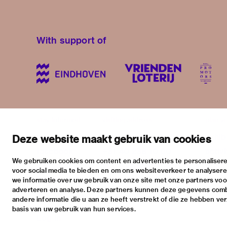
With support of
stay informed
visiting address
plan yo
newsletter
stratumsedijk 2 eindhoven
exhib
Deze website maakt gebruik van cookies
facebook
+31 40 238 10 00
activi
We gebruiken cookies om content en advertenties te personalisere
instagram
info@vanabbemuseum.nl
pract
voor social media te bieden en om ons websiteverkeer te analyser
twitter
we informatie over uw gebruik van onze site met onze partners voor
adverteren en analyse. Deze partners kunnen deze gegevens com
linkedin
andere informatie die u aan ze heeft verstrekt of die ze hebben ve
basis van uw gebruik van hun services.
Log in