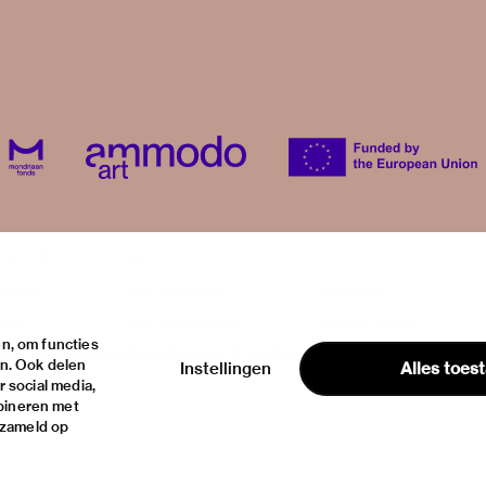
ur visit
about
itions
the museum
contact
ties
the collection
house rules
n, om functies
ical information
foundations & partners
privacy & cookies
en. Ook delen
Instellingen
Alles toes
disclaimer & colop
 social media,
bineren met
rzameld op