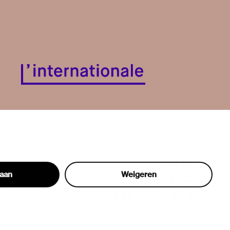
taan
Weigeren
hon