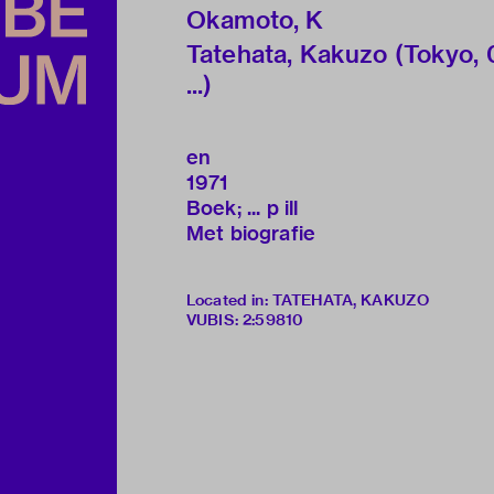
Okamoto, K
Tatehata, Kakuzo (Tokyo, 0
...)
en
1971
Boek; ... p ill
Met biografie
Located in: TATEHATA, KAKUZO
VUBIS
:
2:59810