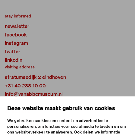
stay informed
newsletter
facebook
instagram
twitter
linkedin
visiting address
stratumsedijk 2 eindhoven
+31 40 238 10 00
info@vanabbemuseum.nl
plan your visit
Deze website maakt gebruik van cookies
exhibitions
activities
We gebruiken cookies om content en advertenties te
personaliseren, om functies voor social media te bieden en om
practical information
ons websiteverkeer te analyseren. Ook delen we informatie