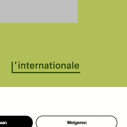
taan
Weigeren
hon