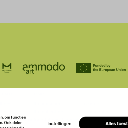
ur visit
about
itions
the museum
contact
ties
the collection
house rules
n, om functies
ical information
foundations & partners
privacy & cookies
en. Ook delen
Instellingen
Alles toes
disclaimer & colop