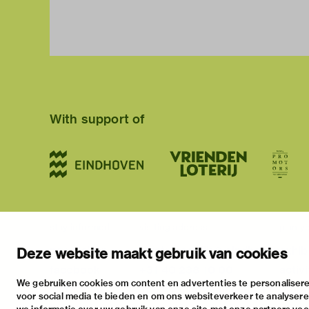
With support of
stay informed
visiting address
plan yo
newsletter
stratumsedijk 2 eindhoven
exhib
Deze website maakt gebruik van cookies
facebook
+31 40 238 10 00
activi
We gebruiken cookies om content en advertenties te personalisere
instagram
info@vanabbemuseum.nl
pract
voor social media te bieden en om ons websiteverkeer te analyser
twitter