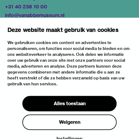
+31 40 238 10 00
info@vanabbemuseum.nl
plan your visit
Deze website maakt gebruik van cookies
exhibitions
activities
We gebruiken cookies om content en advertenties te
personaliseren, om functies voor social media te bieden en om
practical information
ons websiteverkeer te analyseren. Ook delen we informatie
about
over uw gebruik van onze site met onze partners voor social
media, adverteren en analyse. Deze partners kunnen deze
the museum
gegevens combineren met andere informatie die u aan ze
the collection
heeft verstrekt of die ze hebben verzameld op basis van uw
gebruik van hun services.
foundations & partners
contact
Alles toestaan
house rules
privacy & cookies
Weigeren
disclaimer & colophon
Instellingen