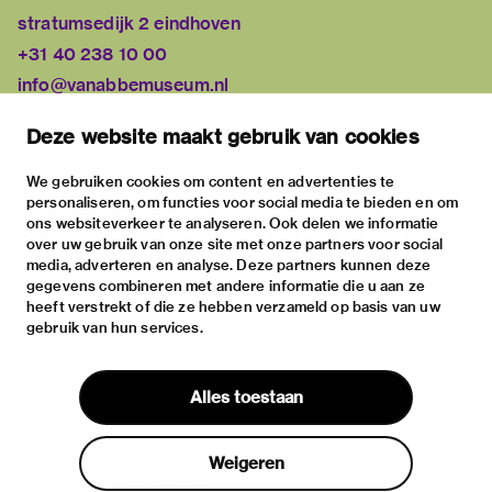
stratumsedijk 2 eindhoven
+31 40 238 10 00
info@vanabbemuseum.nl
plan your visit
Deze website maakt gebruik van cookies
exhibitions
activities
We gebruiken cookies om content en advertenties te
personaliseren, om functies voor social media te bieden en om
practical information
ons websiteverkeer te analyseren. Ook delen we informatie
about
over uw gebruik van onze site met onze partners voor social
media, adverteren en analyse. Deze partners kunnen deze
the museum
gegevens combineren met andere informatie die u aan ze
the collection
heeft verstrekt of die ze hebben verzameld op basis van uw
gebruik van hun services.
foundations & partners
contact
Alles toestaan
house rules
privacy & cookies
Weigeren
disclaimer & colophon