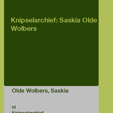
Knipselarchief: Saskia Olde
Wolbers
Olde Wolbers, Saskia
nl
Knipselarchief