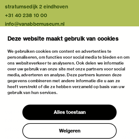
stratumsedijk 2 eindhoven
+31 40 238 10 00
info@vanabbemuseum.nl
plan your visit
Deze website maakt gebruik van cookies
exhibitions
activities
We gebruiken cookies om content en advertenties te
personaliseren, om functies voor social media te bieden en om
practical information
ons websiteverkeer te analyseren. Ook delen we informatie
about
over uw gebruik van onze site met onze partners voor social
media, adverteren en analyse. Deze partners kunnen deze
the museum
gegevens combineren met andere informatie die u aan ze
the collection
heeft verstrekt of die ze hebben verzameld op basis van uw
gebruik van hun services.
foundations & partners
contact
Alles toestaan
house rules
privacy & cookies
Weigeren
disclaimer & colophon