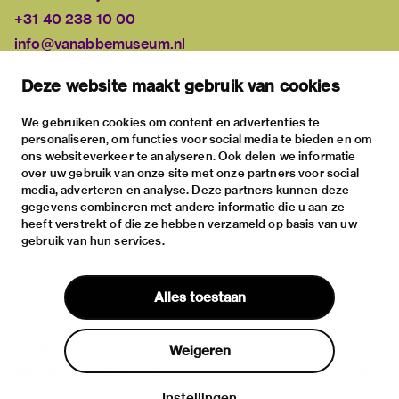
+31 40 238 10 00
info@vanabbemuseum.nl
plan your visit
Deze website maakt gebruik van cookies
exhibitions
activities
We gebruiken cookies om content en advertenties te
personaliseren, om functies voor social media te bieden en om
practical information
ons websiteverkeer te analyseren. Ook delen we informatie
about
over uw gebruik van onze site met onze partners voor social
media, adverteren en analyse. Deze partners kunnen deze
the museum
gegevens combineren met andere informatie die u aan ze
the collection
heeft verstrekt of die ze hebben verzameld op basis van uw
gebruik van hun services.
foundations & partners
contact
Alles toestaan
house rules
privacy & cookies
Weigeren
disclaimer & colophon
Instellingen