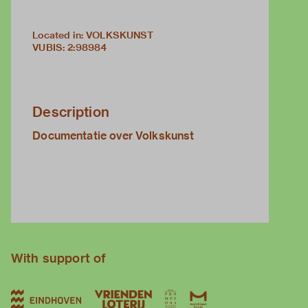
Located in: VOLKSKUNST
VUBIS
:
2:98984
Description
Documentatie over Volkskunst
With support of