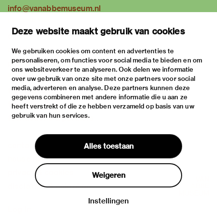
info@vanabbemuseum.nl
plan your visit
Deze website maakt gebruik van cookies
exhibitions
activities
We gebruiken cookies om content en advertenties te
personaliseren, om functies voor social media te bieden en om
practical information
ons websiteverkeer te analyseren. Ook delen we informatie
about
over uw gebruik van onze site met onze partners voor social
media, adverteren en analyse. Deze partners kunnen deze
the museum
gegevens combineren met andere informatie die u aan ze
the collection
heeft verstrekt of die ze hebben verzameld op basis van uw
gebruik van hun services.
foundations & partners
contact
Alles toestaan
house rules
privacy & cookies
Weigeren
disclaimer & colophon
Instellingen
Log in