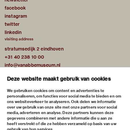
facebook
instagram
twitter
linkedin
visiting address
stratumsedijk 2 eindhoven
+31 40 238 10 00
info@vanabbemuseum.nl
plan your visit
Deze website maakt gebruik van cookies
exhibitions
activities
We gebruiken cookies om content en advertenties te
personaliseren, om functies voor social media te bieden en om
practical information
ons websiteverkeer te analyseren. Ook delen we informatie
about
over uw gebruik van onze site met onze partners voor social
media, adverteren en analyse. Deze partners kunnen deze
the museum
gegevens combineren met andere informatie die u aan ze
the collection
heeft verstrekt of die ze hebben verzameld op basis van uw
gebruik van hun services.