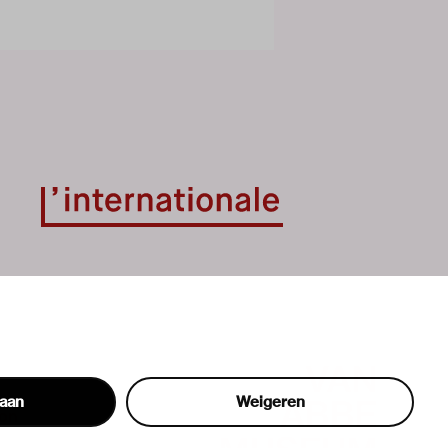
taan
Weigeren
hon