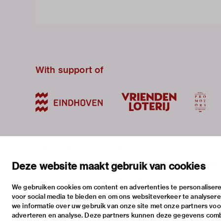
With support of
stay informed
visiting address
plan yo
newsletter
stratumsedijk 2 eindhoven
exhib
Deze website maakt gebruik van cookies
facebook
+31 40 238 10 00
activi
We gebruiken cookies om content en advertenties te personalisere
instagram
info@vanabbemuseum.nl
pract
voor social media te bieden en om ons websiteverkeer te analyser
twitter
we informatie over uw gebruik van onze site met onze partners voor
adverteren en analyse. Deze partners kunnen deze gegevens com
linkedin