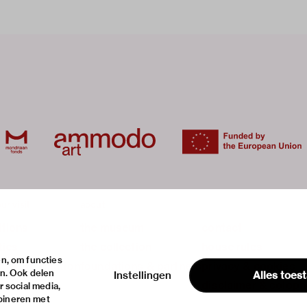
ur visit
about
itions
the museum
contact
ties
the collection
house rules
n, om functies
ical information
foundations & partners
privacy & cookies
en. Ook delen
Instellingen
Alles toes
disclaimer & colop
 social media,
bineren met