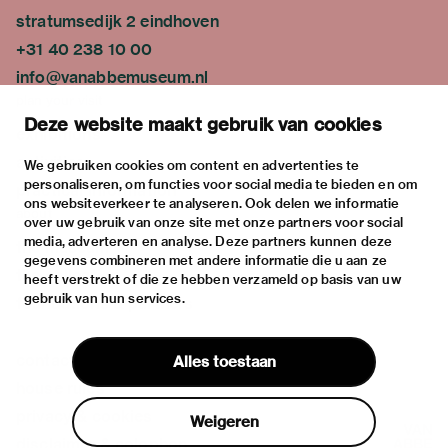
stratumsedijk 2 eindhoven
+31 40 238 10 00
info@vanabbemuseum.nl
plan your visit
Deze website maakt gebruik van cookies
exhibitions
activities
We gebruiken cookies om content en advertenties te
personaliseren, om functies voor social media te bieden en om
practical information
ons websiteverkeer te analyseren. Ook delen we informatie
about
over uw gebruik van onze site met onze partners voor social
media, adverteren en analyse. Deze partners kunnen deze
the museum
gegevens combineren met andere informatie die u aan ze
the collection
heeft verstrekt of die ze hebben verzameld op basis van uw
gebruik van hun services.
foundations & partners
contact
Alles toestaan
house rules
privacy & cookies
Weigeren
disclaimer & colophon