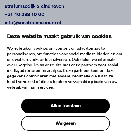
stratumsedijk 2 eindhoven
+31 40 238 10 00
info@vanabbemuseum.nl
plan your visit
Deze website maakt gebruik van cookies
exhibitions
activities
We gebruiken cookies om content en advertenties te
personaliseren, om functies voor social media te bieden en om
practical information
ons websiteverkeer te analyseren. Ook delen we informatie
about
over uw gebruik van onze site met onze partners voor social
media, adverteren en analyse. Deze partners kunnen deze
the museum
gegevens combineren met andere informatie die u aan ze
the collection
heeft verstrekt of die ze hebben verzameld op basis van uw
gebruik van hun services.
foundations & partners
contact
Alles toestaan
house rules
privacy & cookies
Weigeren
disclaimer & colophon