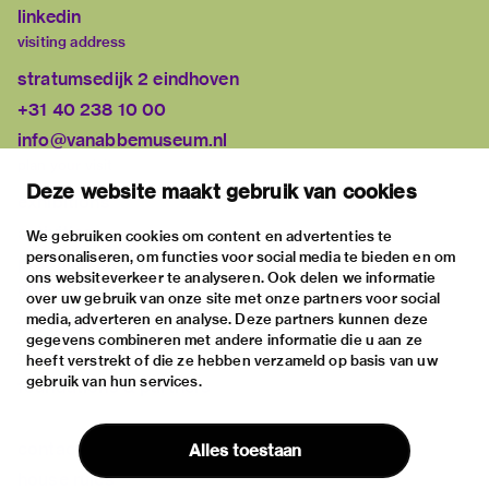
linkedin
visiting address
stratumsedijk 2 eindhoven
+31 40 238 10 00
info@vanabbemuseum.nl
plan your visit
Deze website maakt gebruik van cookies
exhibitions
activities
We gebruiken cookies om content en advertenties te
personaliseren, om functies voor social media te bieden en om
practical information
ons websiteverkeer te analyseren. Ook delen we informatie
about
over uw gebruik van onze site met onze partners voor social
media, adverteren en analyse. Deze partners kunnen deze
the museum
gegevens combineren met andere informatie die u aan ze
the collection
heeft verstrekt of die ze hebben verzameld op basis van uw
gebruik van hun services.
foundations & partners
contact
Alles toestaan
house rules