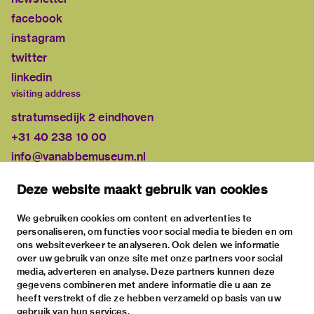
facebook
instagram
twitter
linkedin
visiting address
stratumsedijk 2 eindhoven
+31 40 238 10 00
info@vanabbemuseum.nl
plan your visit
Deze website maakt gebruik van cookies
exhibitions
activities
We gebruiken cookies om content en advertenties te
personaliseren, om functies voor social media te bieden en om
practical information
ons websiteverkeer te analyseren. Ook delen we informatie
about
over uw gebruik van onze site met onze partners voor social
media, adverteren en analyse. Deze partners kunnen deze
the museum
gegevens combineren met andere informatie die u aan ze
the collection
heeft verstrekt of die ze hebben verzameld op basis van uw
gebruik van hun services.