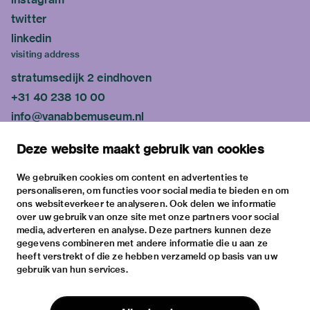
twitter
linkedin
visiting address
stratumsedijk 2 eindhoven
+31 40 238 10 00
info@vanabbemuseum.nl
plan your visit
Deze website maakt gebruik van cookies
exhibitions
activities
We gebruiken cookies om content en advertenties te
personaliseren, om functies voor social media te bieden en om
practical information
ons websiteverkeer te analyseren. Ook delen we informatie
about
over uw gebruik van onze site met onze partners voor social
media, adverteren en analyse. Deze partners kunnen deze
the museum
gegevens combineren met andere informatie die u aan ze
the collection
heeft verstrekt of die ze hebben verzameld op basis van uw
gebruik van hun services.
foundations & partners