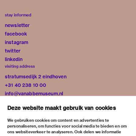
stay informed
newsletter
facebook
instagram
twitter
linkedin
visiting address
stratumsedijk 2 eindhoven
+31 40 238 10 00
info@vanabbemuseum.nl
plan your visit
Deze website maakt gebruik van cookies
exhibitions
activities
We gebruiken cookies om content en advertenties te
personaliseren, om functies voor social media te bieden en om
practical information
ons websiteverkeer te analyseren. Ook delen we informatie
about