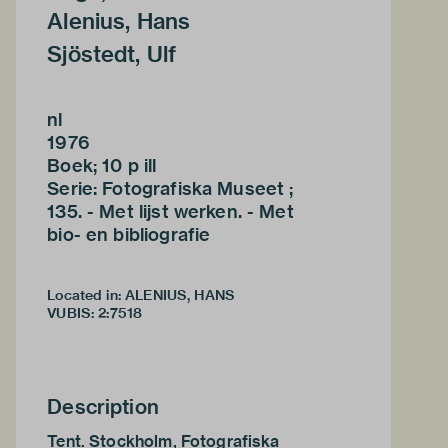
Alenius, Hans
Sjöstedt, Ulf
nl
1976
Boek; 10 p ill
Serie: Fotografiska Museet ;
135. - Met lijst werken. - Met
bio- en bibliografie
Located in: ALENIUS, HANS
VUBIS
:
2:7518
Description
Tent. Stockholm, Fotografiska