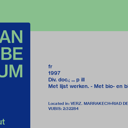
fr
1997
Div. doc.; ... p ill
Met lijst werken. - Met bio- en b
Located in: VERZ. MARRAKECH-RIAD 
VUBIS
:
2:32284
ut