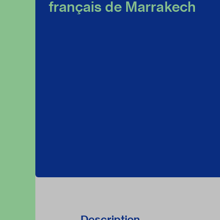
français de Marrakech
Description