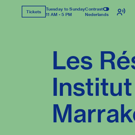
Tuesday to Sunday
Contrast
Tickets
11 AM - 5 PM
Nederlands
Les Ré
Institu
Marrak