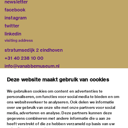
newsletter
facebook
instagram
twitter
linkedin
visiting address
stratumsedijk 2 eindhoven
+31 40 238 10 00
info@vanabbemuseum.nl
plan your visit
Deze website maakt gebruik van cookies
exhibitions
activities
We gebruiken cookies om content en advertenties te
personaliseren, om functies voor social media te bieden en om
practical information
ons websiteverkeer te analyseren. Ook delen we informatie
about
over uw gebruik van onze site met onze partners voor social
media, adverteren en analyse. Deze partners kunnen deze
the museum
gegevens combineren met andere informatie die u aan ze
the collection
heeft verstrekt of die ze hebben verzameld op basis van uw