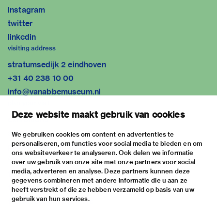
instagram
twitter
linkedin
visiting address
stratumsedijk 2 eindhoven
+31 40 238 10 00
info@vanabbemuseum.nl
plan your visit
Deze website maakt gebruik van cookies
exhibitions
activities
We gebruiken cookies om content en advertenties te
personaliseren, om functies voor social media te bieden en om
practical information
ons websiteverkeer te analyseren. Ook delen we informatie
about
over uw gebruik van onze site met onze partners voor social
media, adverteren en analyse. Deze partners kunnen deze
the museum
gegevens combineren met andere informatie die u aan ze
the collection
heeft verstrekt of die ze hebben verzameld op basis van uw
gebruik van hun services.
foundations & partners